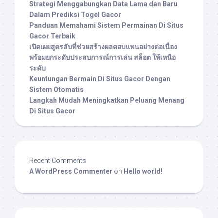
Strategi Menggabungkan Data Lama dan Baru
Dalam Prediksi Togel Gacor
Panduan Memahami Sistem Permainan Di Situs
Gacor Terbaik
เปิดเผยสูตรลับที่ช่วยสร้างผลตอบแทนอย่างต่อเนื่อง
พร้อมยกระดับประสบการณ์การเล่น สล็อต ให้เหนือ
ระดับ
Keuntungan Bermain Di Situs Gacor Dengan
Sistem Otomatis
Langkah Mudah Meningkatkan Peluang Menang
Di Situs Gacor
Recent Comments
A WordPress Commenter
on
Hello world!