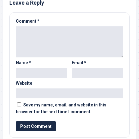
Leave a Reply
Comment
*
Name
*
Email
*
Website
Save my name, email, and website in this
browser for the next time I comment.