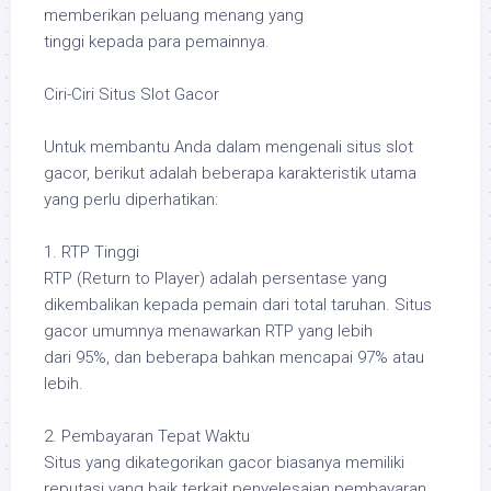
memberikan peluang menang yang
tinggi kepada para pemainnya.
Ciri-Ciri Situs Slot Gacor
Untuk membantu Anda dalam mengenali situs slot
gacor, berikut adalah beberapa karakteristik utama
yang perlu diperhatikan:
1. RTP Tinggi
RTP (Return to Player) adalah persentase yang
dikembalikan kepada pemain dari total taruhan. Situs
gacor umumnya menawarkan RTP yang lebih
dari 95%, dan beberapa bahkan mencapai 97% atau
lebih.
2. Pembayaran Tepat Waktu
Situs yang dikategorikan gacor biasanya memiliki
reputasi yang baik terkait penyelesaian pembayaran