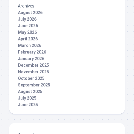
Archives
August 2026
July 2026
June 2026
May 2026
April 2026
March 2026
February 2026
January 2026
December 2025
November 2025
October 2025
September 2025
August 2025
July 2025
June 2025