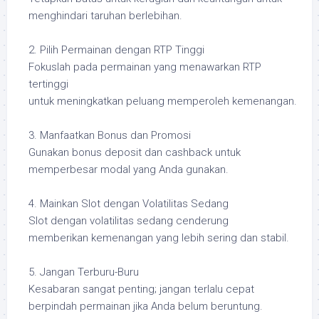
menghindari taruhan berlebihan.
2. Pilih Permainan dengan RTP Tinggi
Fokuslah pada permainan yang menawarkan RTP
tertinggi
untuk meningkatkan peluang memperoleh kemenangan.
3. Manfaatkan Bonus dan Promosi
Gunakan bonus deposit dan cashback untuk
memperbesar modal yang Anda gunakan.
4. Mainkan Slot dengan Volatilitas Sedang
Slot dengan volatilitas sedang cenderung
memberikan kemenangan yang lebih sering dan stabil.
5. Jangan Terburu-Buru
Kesabaran sangat penting; jangan terlalu cepat
berpindah permainan jika Anda belum beruntung.