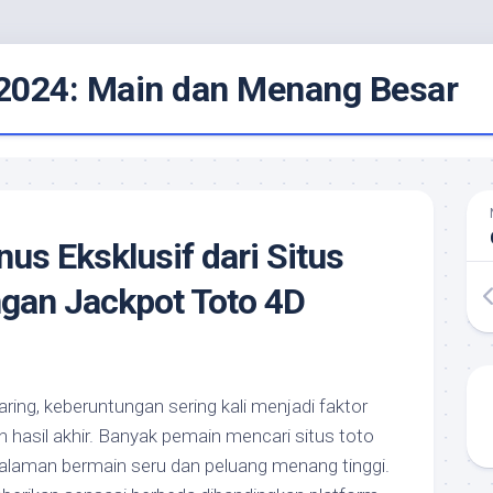
 2024: Main dan Menang Besar
us Eksklusif dari Situs
ngan Jackpot Toto 4D
ring, keberuntungan sering kali menjadi faktor
hasil akhir. Banyak pemain mencari situs toto
laman bermain seru dan peluang menang tinggi.