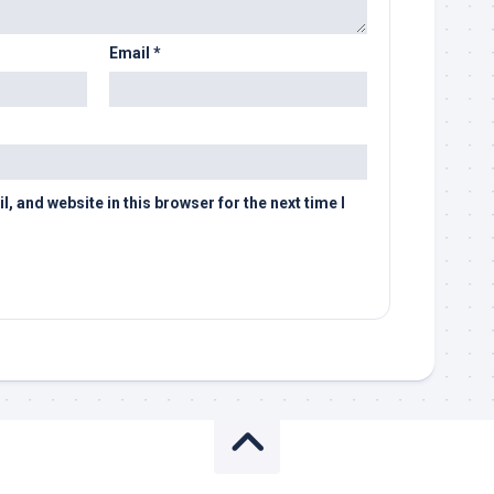
Email
*
 and website in this browser for the next time I