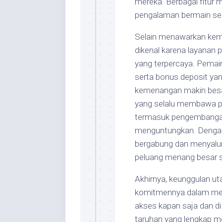
mereka. Berbagai fitur
pengalaman bermain se
Selain menawarkan kem
dikenal karena layanan
yang terpercaya. Pemai
serta bonus deposit ya
kemenangan makin besar. 
yang selalu membawa pe
termasuk pengembangan
menguntungkan. Dengan b
bergabung dan menyalur
peluang menang besar se
Akhirnya, keunggulan uta
komitmennya dalam mem
akses kapan saja dan di
taruhan yang lengkap me