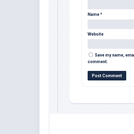
Name
*
Website
Save my name, email,
comment.