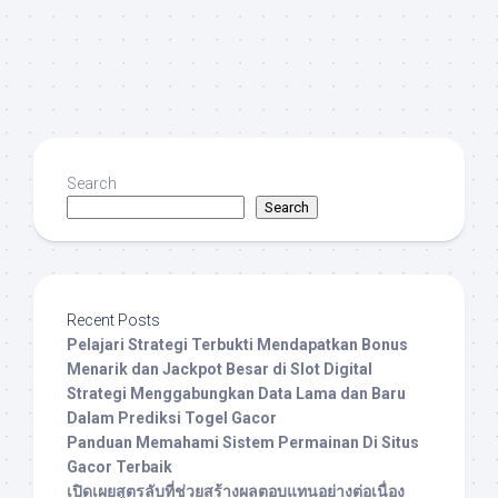
Search
Search
Recent Posts
Pelajari Strategi Terbukti Mendapatkan Bonus
Menarik dan Jackpot Besar di Slot Digital
Strategi Menggabungkan Data Lama dan Baru
Dalam Prediksi Togel Gacor
Panduan Memahami Sistem Permainan Di Situs
Gacor Terbaik
เปิดเผยสูตรลับที่ช่วยสร้างผลตอบแทนอย่างต่อเนื่อง