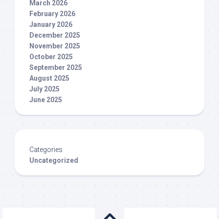
March 2026
February 2026
January 2026
December 2025
November 2025
October 2025
September 2025
August 2025
July 2025
June 2025
Categories
Uncategorized