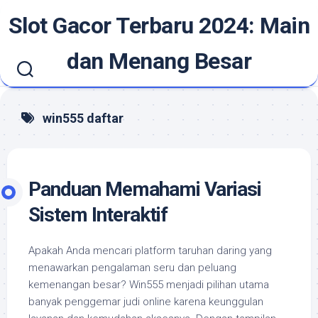
Skip
Slot Gacor Terbaru 2024: Main
to
content
dan Menang Besar
win555 daftar
Panduan Memahami Variasi
Sistem Interaktif
Apakah Anda mencari platform taruhan daring yang
menawarkan pengalaman seru dan peluang
kemenangan besar? Win555 menjadi pilihan utama
banyak penggemar judi online karena keunggulan