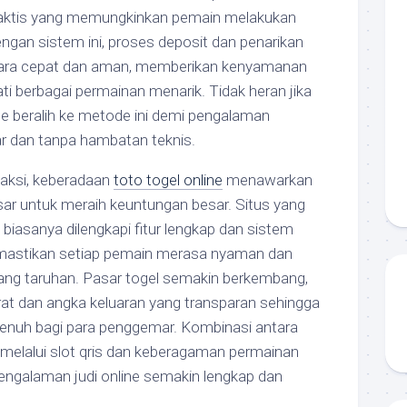
ktis yang memungkinkan pemain melakukan
engan sistem ini, proses deposit dan penarikan
ecara cepat dan aman, memberikan kenyamanan
 berbagai permainan menarik. Tidak heran jika
ine beralih ke metode ini demi pengalaman
ar dan tanpa hambatan teknis.
aksi, keberadaan
toto togel online
menawarkan
ar untuk meraih keuntungan besar. Situs yang
 biasanya dilengkapi fitur lengkap dan sistem
astikan setiap pemain merasa nyaman dan
ang taruhan. Pasar togel semakin berkembang,
rat dan angka keluaran yang transparan sehingga
nuh bagi para penggemar. Kombinasi antara
elalui slot qris dan keberagaman permainan
engalaman judi online semakin lengkap dan