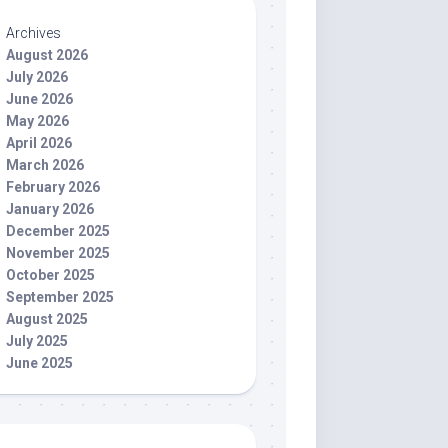
Archives
August 2026
July 2026
June 2026
May 2026
April 2026
March 2026
February 2026
January 2026
December 2025
November 2025
October 2025
September 2025
August 2025
July 2025
June 2025