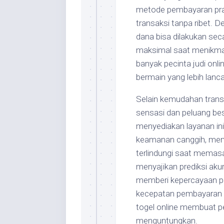
metode pembayaran pra
transaksi tanpa ribet. D
dana bisa dilakukan s
maksimal saat menikmati
banyak pecinta judi onl
bermain yang lebih lanc
Selain kemudahan trans
sensasi dan peluang bes
menyediakan layanan ini
keamanan canggih, mem
terlindungi saat memas
menyajikan prediksi aku
memberi kepercayaan pe
kecepatan pembayaran m
togel online membuat p
menguntungkan.