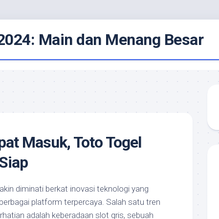
 2024: Main dan Menang Besar
pat Masuk, Toto Togel
 Siap
kin diminati berkat inovasi teknologi yang
rbagai platform terpercaya. Salah satu tren
rhatian adalah keberadaan slot qris, sebuah