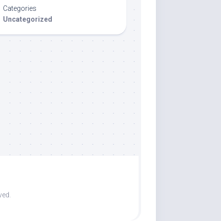
Categories
Uncategorized
ved.