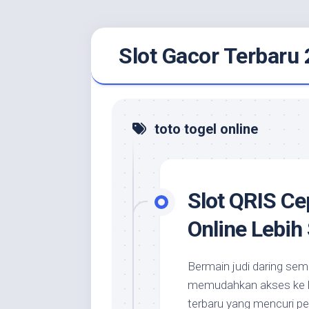
Skip
Slot Gacor Terbaru
to
content
toto togel online
Slot QRIS Ce
Online Lebih
Bermain judi daring sema
memudahkan akses ke be
terbaru yang mencuri pe