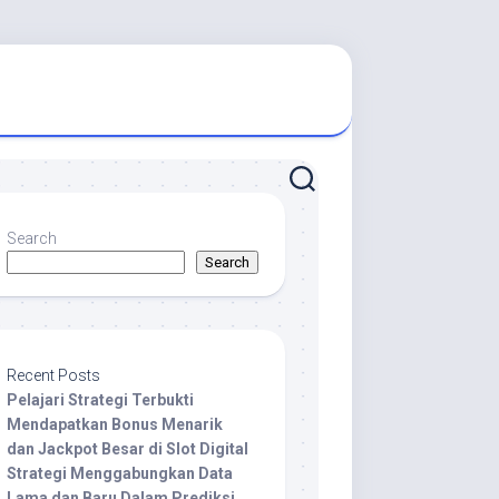
Search
Search
Recent Posts
Pelajari Strategi Terbukti
Mendapatkan Bonus Menarik
dan Jackpot Besar di Slot Digital
Strategi Menggabungkan Data
Lama dan Baru Dalam Prediksi