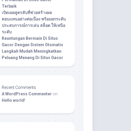
Terbaik
เปิดเผยสูตรลับที่ช่วยสร้างผล
ตอบแทนอย่างต่อเนื่อง พร้อมยกระดับ
ประสบการณ์การเล่น สล็อต ให้เหนือ
ระดับ
Keuntungan Bermain Di Situs
Gacor Dengan Sistem Otomatis
Langkah Mudah Meningkatkan
Peluang Menang Di Situs Gacor
Recent Comments
A WordPress Commenter
on
Hello world!