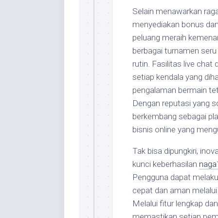
Selain menawarkan raga
menyediakan bonus da
peluang meraih kemenan
berbagai turnamen ser
rutin. Fasilitas live c
setiap kendala yang dih
pengalaman bermain te
Dengan reputasi yang so
berkembang sebagai pla
bisnis online yang men
Tak bisa dipungkiri, in
kunci keberhasilan
naga
Pengguna dapat melaku
cepat dan aman melalui
Melalui fitur lengkap da
memastikan setiap pem