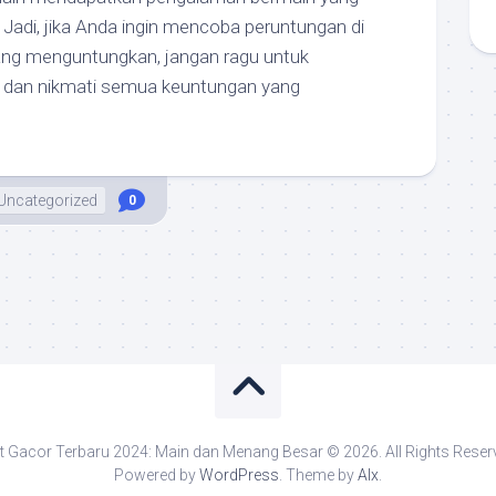
Jadi, jika Anda ingin mencoba peruntungan di
yang menguntungkan, jangan ragu untuk
 dan nikmati semua keuntungan yang
Uncategorized
0
t Gacor Terbaru 2024: Main dan Menang Besar © 2026. All Rights Reser
Powered by
WordPress
. Theme by
Alx
.