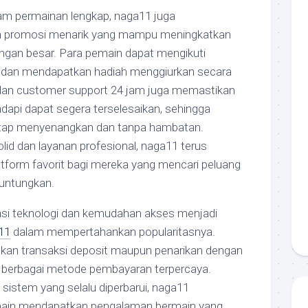
m permainan lengkap, naga11 juga
n promosi menarik yang mampu meningkatkan
gan besar. Para pemain dapat mengikuti
u dan mendapatkan hadiah menggiurkan secara
hat dan customer support 24 jam juga memastikan
adapi dapat segera terselesaikan, sehingga
tap menyenangkan dan tanpa hambatan.
lid dan layanan profesional, naga11 terus
tform favorit bagi mereka yang mencari peluang
guntungkan.
ovasi teknologi dan kemudahan akses menjadi
11
dalam mempertahankan popularitasnya.
kan transaksi deposit maupun penarikan dengan
 berbagai metode pembayaran terpercaya.
n sistem yang selalu diperbarui, naga11
ain mendapatkan pengalaman bermain yang